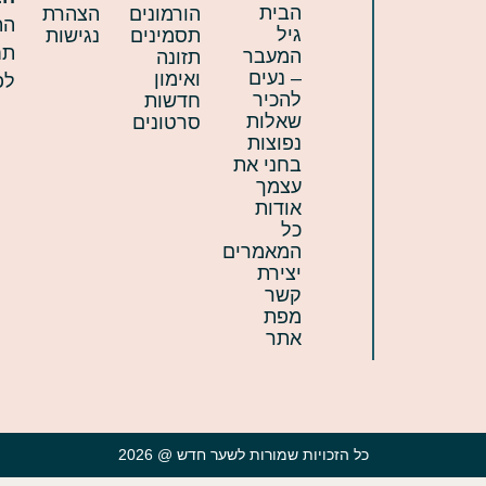
הבית
הורמונים
הצהרת
הת
גיל
תסמינים
נגישות
תח
המעבר
תזונה
– נעים
ואימון
לפ
להכיר
חדשות
שאלות
סרטונים
נפוצות
בחני את
עצמך
אודות
כל
המאמרים
יצירת
קשר
מפת
אתר
כל הזכויות שמורות לשער חדש @ 2026