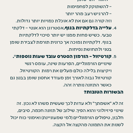
– להשתוקק לפחמימות
– להרגיש רעב מהר יותר
וזה קורה גם אם את לא אוכלת כמויות יותר גדולות.
עלייה בדלקתיות בגוף.
אסטרוגן הוא אנטי – דלקתי
טבעי. כשיש פחות ממנו יש יותר סיכוי לדלקתיות
בגוף. דלקתיות נמוכה אך כרונית תורמת לצבירת שומן
בטני ולתחושת נפיחות.
קורטיזול – הורמון הסטרס עובד שעות נוספות*.
שינויים הורמונליים, הפרעות שינה, עומס רגשי
ויקיצות בלילה כולם מעלים את רמות הקורטיזול.
קורטיזול גבוה לאורך זמן מעודד אחסון שומן בבטן גם
כאשר התזונה נותרה זהה.
הבשורות הטובות?
זה לא ״אשמתך״ ולא עדות לכך שעשית משהו לא נכון.
זה
שינוי פיזיולוגי והוא הפיך.
שילוב של תזונה חכמה, סיבים,
חלבון, טיפולים הורמונליים (למי שמעוניינת) ואימוני כוח יכול
לשנות את התמונה מהקצה אל הקצה.