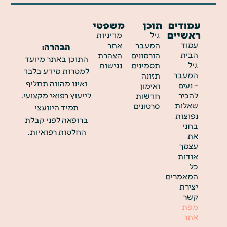
עמודים
תוכן
משפטי
ראשיים
גיל
מדיניות
עמוד
המעבר
אתר
הבהרה:
הבית
הורמונים
הצהרת
התוכן באתר מיועד
גיל
תסמינים
נגישות
למטרות מידע בלבד
המעבר
תזונה
ואינו מהווה תחליף
– נעים
ואימון
להכיר
לייעוץ רפואי מקצועי.
חדשות
שאלות
סרטונים
תמיד היוועצי
נפוצות
ברופאה לפני קבלת
בחני
החלטות רפואיות.
את
עצמך
אודות
כל
המאמרים
יצירת
קשר
מפת
אתר