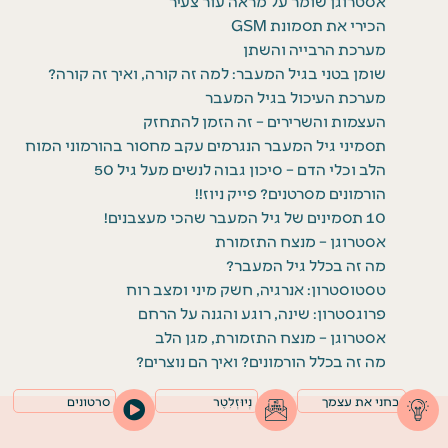
אסטרוגן שומר על מראה עור צעיר
הכירי את תסמונת GSM
מערכת הרבייה והשתן
שומן בטני בגיל המעבר: למה זה קורה, ואיך זה קורה?
מערכת העיכול בגיל המעבר
העצמות והשרירים – זה הזמן להתחזק
תסמיני גיל המעבר הנגרמים עקב מחסור בהורמוני המוח
הלב וכלי הדם – סיכון גבוה לנשים מעל גיל 50
הורמונים מסרטנים? פייק ניוז!!
10 תסמינים של גיל המעבר שהכי מעצבנים!
אסטרוגן – מנצח התזמורת
מה זה בכלל גיל המעבר?
טסטוסטרון: אנרגיה, חשק מיני ומצב רוח
פרוגסטרון: שינה, רוגע והגנה על הרחם
אסטרוגן – מנצח התזמורת, מגן הלב
מה זה בכלל הורמונים? ואיך הם נוצרים?
בחני את עצמך
נְיוּזְלֵטֶר
סרטונים