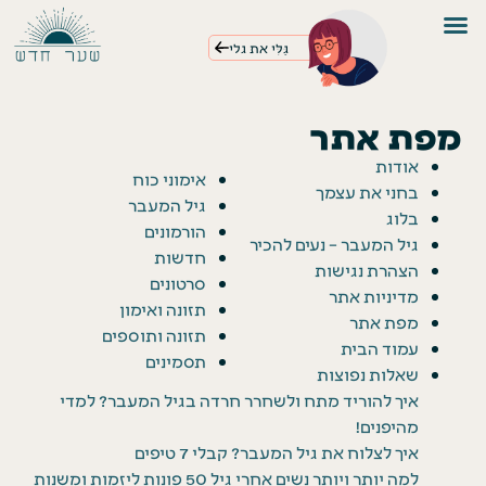
גַּלִּי את גלי
מפת אתר
אודות
אימוני כוח
בחני את עצמך
גיל המעבר
בלוג
הורמונים
גיל המעבר – נעים להכיר
חדשות
הצהרת נגישות
סרטונים
מדיניות אתר
תזונה ואימון
מפת אתר
תזונה ותוספים
עמוד הבית
תסמינים
שאלות נפוצות
איך להוריד מתח ולשחרר חרדה בגיל המעבר? למדי
מהיפנים!
איך לצלוח את גיל המעבר? קבלי 7 טיפים
למה יותר ויותר נשים אחרי גיל 50 פונות ליזמות ומשנות