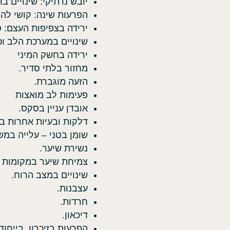
יובש נרתיקי: שינויים ב
הפרעות שינה: קושי לה
ירידה בצפיפות העצם: ס
שינויים במערכת הלב וכ
ירידה בחשק המיני
מחזור בלתי סדיר.
הזעה מוגברת.
פעימות לב מואצות
אובדן עניין בסקס.
דלקות ובעיות אחרות ב
שומן בטני – עלייה במש
נשירת שיער.
צמיחת שיער במקומות ש
שינויים במצב הרוח.
עצבנות.
חרדות.
דיכאון.
הפרעות בזיכרון, בייחוד